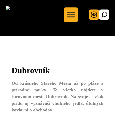
Dubrovník
Od krásneho Starého Mesta až po pláže a
prírodné parky. To všetko nájdete v
čarovnom meste Dubrovník. Na svoje si však
prídu aj vyznávači chutného jedla, útulných
kaviarní a obchodov.