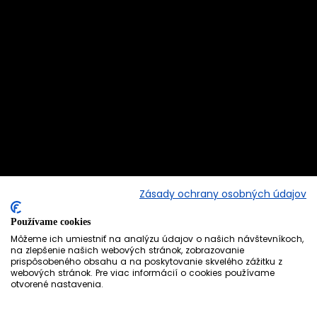
Zásady ochrany osobných údajov
Používame cookies
Môžeme ich umiestniť na analýzu údajov o našich návštevníkoch,
na zlepšenie našich webových stránok, zobrazovanie
prispôsobeného obsahu a na poskytovanie skvelého zážitku z
webových stránok. Pre viac informácií o cookies používame
otvorené nastavenia.