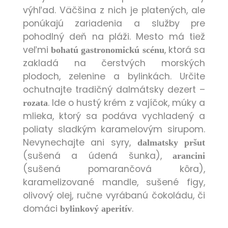
výhľad. Väčšina z nich je platených, ale
ponúkajú zariadenia a služby pre
pohodlný deň na pláži. Mesto má tiež
veľmi
, ktorá sa
bohatú gastronomickú scénu
zakladá na čerstvých morských
plodoch, zelenine a bylinkách. Určite
ochutnajte tradičný dalmátsky dezert –
. Ide o hustý krém z vajíčok, múky a
rozata
mlieka, ktorý sa podáva vychladený a
poliaty sladkým karamelovým sirupom.
Nevynechajte ani syry,
dalmatsky pršut
(sušená a údená šunka),
arancini
(sušená pomarančová kôra),
karamelizované mandle, sušené figy,
olivový olej, ručne vyrábanú čokoládu, či
domáci
.
bylinkový aperitív