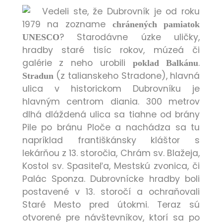
Vedeli ste, že Dubrovník je od roku
1979 na zozname
chránených pamiatok
? Starodávne úzke uličky,
UNESCO
hradby staré tisíc rokov, múzeá či
galérie z neho urobili
.
poklad Balkánu
(z talianskeho Stradone), hlavná
Stradun
ulica v historickom Dubrovníku je
hlavným centrom diania. 300 metrov
dlhá dláždená ulica sa tiahne od brány
Pile po bránu Ploče a nachádza sa tu
napríklad františkánsky kláštor s
lekárňou z 13. storočia, Chrám sv. Blažeja,
Kostol sv. Spasiteľa, Mestskú zvonica, či
Palác Sponza. Dubrovnícke hradby boli
postavené v 13. storočí a ochraňovali
Staré Mesto pred útokmi. Teraz sú
otvorené pre návštevníkov, ktorí sa po