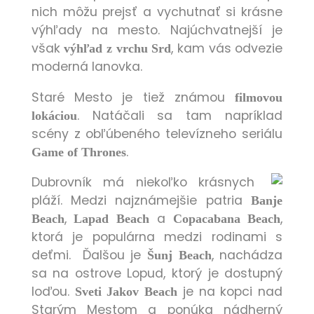
nich môžu prejsť a vychutnať si krásne
výhľady na mesto. Najúchvatnejší je
však
, kam vás odvezie
výhľad z vrchu Srd
moderná lanovka.
Staré Mesto je tiež známou
filmovou
. Natáčali sa tam napríklad
lokáciou
scény z obľúbeného televízneho seriálu
.
Game of Thrones
Dubrovník má niekoľko krásnych
pláží. Medzi najznámejšie patria
Banje
,
a
,
Beach
Lapad Beach
Copacabana Beach
ktorá je populárna medzi rodinami s
deťmi. Ďalšou je
, nachádza
Šunj Beach
sa na ostrove Lopud, ktorý je dostupný
loďou.
je na kopci nad
Sveti Jakov Beach
Starým Mestom a ponúka nádherný