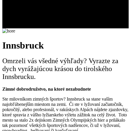
Innsbruck
Omrzeli vás všedné výhľady? Vyrazte za
dych vyrážajúcou krásou do tirolského
Innsbrucku.
Zimné dobrodružstvo, na ktoré nezabudnete
Ste milovníkom zimných športov? Innsbruck sa stane vaším
najobľúbenejším miestom na zemi. Či ste v lyžovaní začiatočník,
pokročilý, alebo profesionál, v rakúskych Alpách nájdete zjazdovky,
ktoré spravia z vášho lyžiarskeho výletu zážitok na celý život. Toto
mesto sa stalo 2x dejiskom Zimných Olympijských hier a prilákalo
tak pozornosť všetkých športových nadšencov, či už v lyžovaní,
snowboading, bežkovaní či korčuľovaní.