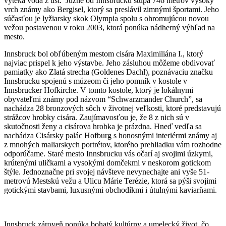
vyteká voda z úst. Južne od Innsbrucku stúpa 746 metrov vysoký
vrch známy ako Bergisel, ktorý sa preslávil zimnými športami. Jeho
súčasťou je lyžiarsky skok Olympia spolu s ohromujúcou novou
vežou postavenou v roku 2003, ktorá ponúka nádherný výhľad na
mesto.
Innsbruck bol obľúbeným mestom cisára Maximiliána I., ktorý
najviac prispel k jeho výstavbe. Jeho zásluhou môžeme obdivovať
pamiatky ako Zlatá strecha (Goldenes Dachl), poznávaciu značku
Innsbrucku spojenú s múzeom či jeho pomník v kostole v
Innsbrucker Hofkirche. V tomto kostole, ktorý je lokálnymi
obyvateľmi známy pod názvom “Schwarzmander Church”, sa
nachádza 28 bronzových sôch v životnej veľkosti, ktoré predstavujú
strážcov hrobky cisára. Zaujímavosťou je, že 8 z nich sú v
skutočnosti ženy a cisárova hrobka je prázdna. Hneď vedľa sa
nachádza Cisársky palác Hofburg s honosnými interiérmi známy aj
z mnohých maliarskych portrétov, ktorého prehliadku vám rozhodne
odporúčame. Staré mesto Innsbrucku vás očarí aj svojimi úzkymi,
krútenými uličkami a vysokými domčekmi v neskorom gotickom
štýle. Jednoznačne pri svojej návšteve nevynechajte ani vyše 51-
metrovú Mestskú vežu a Ulicu Márie Terézie, ktorá sa pýši svojimi
gotickými stavbami, luxusnými obchodíkmi i útulnými kaviarňami.
Innsbruck zároveň ponúka bohatý kultúrny a umelecký život, čo