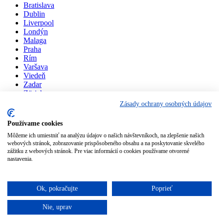
Bratislava
Dublin
Liverpool
Londýn
Malaga
Praha
Rím
Varšava
Viedeň
Zadar
Zürich
Zásady ochrany osobných údajov
Nastavenia cookies
O súboroch cookies
Používame cookies
Prevádzkovateľom projektu “Z Košíc do sveta” je letisko Košice.
Môžeme ich umiestniť na analýzu údajov o našich návštevníkoch, na zlepšenie našich
zkosicdosveta.sk © 2016 - 2026
webových stránok, zobrazovanie prispôsobeného obsahu a na poskytovanie skvelého
zážitku z webových stránok. Pre viac informácií o cookies používame otvorené
nastavenia.
Ok, pokračujte
Poprieť
Nie, uprav