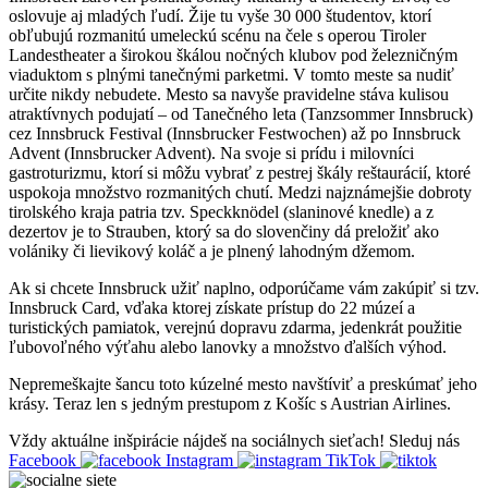
oslovuje aj mladých ľudí. Žije tu vyše 30 000 študentov, ktorí
obľubujú rozmanitú umeleckú scénu na čele s operou Tiroler
Landestheater a širokou škálou nočných klubov pod železničným
viaduktom s plnými tanečnými parketmi. V tomto meste sa nudiť
určite nikdy nebudete. Mesto sa navyše pravidelne stáva kulisou
atraktívnych podujatí – od Tanečného leta (Tanzsommer Innsbruck)
cez Innsbruck Festival (Innsbrucker Festwochen) až po Innsbruck
Advent (Innsbrucker Advent). Na svoje si prídu i milovníci
gastroturizmu, ktorí si môžu vybrať z pestrej škály reštaurácií, ktoré
uspokoja množstvo rozmanitých chutí. Medzi najznámejšie dobroty
tirolského kraja patria tzv. Speckknödel (slaninové knedle) a z
dezertov je to Strauben, ktorý sa do slovenčiny dá preložiť ako
volániky či lievikový koláč a je plnený lahodným džemom.
Ak si chcete Innsbruck užiť naplno, odporúčame vám zakúpiť si tzv.
Innsbruck Card, vďaka ktorej získate prístup do 22 múzeí a
turistických pamiatok, verejnú dopravu zdarma, jedenkrát použitie
ľubovoľného výťahu alebo lanovky a množstvo ďalších výhod.
Nepremeškajte šancu toto kúzelné mesto navštíviť a preskúmať jeho
krásy. Teraz len s jedným prestupom z Košíc s Austrian Airlines.
Vždy aktuálne inšpirácie nájdeš na sociálnych sieťach!
Sleduj nás
Facebook
Instagram
TikTok