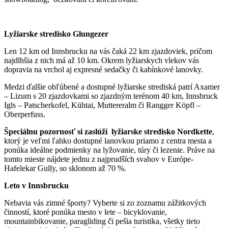
Lyžiarske stredisko Glungezer
Len 12 km od Innsbrucku na vás čaká 22 km zjazdoviek, pričom
najdlhšia z nich má až 10 km. Okrem lyžiarskych vlekov vás
dopravia na vrchol aj expresné sedačky či kabínkové lanovky.
Medzi ďalšie obľúbené a dostupné lyžiarske strediská patrí Axamer
– Lizum s 20 zjazdovkami so zjazdným terénom 40 km, Innsbruck
Igls – Patscherkofel, Kühtai, Muttereralm či Rangger Köpfl –
Oberperfuss.
Špeciálnu pozornosť si zaslúži lyžiarske stredisko Nordkette
,
ktorý je veľmi ľahko dostupné lanovkou priamo z centra mesta a
ponúka ideálne podmienky na lyžovanie, túry či lezenie. Práve na
tomto mieste nájdete jednu z najprudších svahov v Európe-
Hafelekar Gully, so sklonom až 70 %.
Leto v Innsbrucku
Nebavia vás zimné športy? Vyberte si zo zoznamu zážitkových
činností, ktoré ponúka mesto v lete – bicyklovanie,
mountainbikovanie, paragliding či pešia turistika, všetky tieto