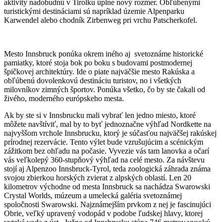
aktivity nadobudnú v Tirolku úplne nový rozmer. Obľúbenými
turistickými destináciami sú napríklad územie Alpenparku
Karwendel alebo chodník Zirbenweg pri vrchu Patscherkofel.
Mesto Innsbruck ponúka okrem iného aj svetoznáme historické
pamiatky, ktoré stoja bok po boku s budovami postmodernej
špičkovej architektúry. Ide o piate najväčšie mesto Rakúska a
obľúbenú dovolenkovú destináciu turistov, no i všetkých
milovníkov zimných športov. Ponúka všetko, čo by ste čakali od
živého, moderného európskeho mesta.
Ak by ste si v Innsbrucku mali vybrať len jedno miesto, ktoré
môžete navštíviť, mal by to byť jednoznačne výhľad Nordkette na
najvyššom vrchole Innsbrucku, ktorý je súčasťou najväčšej rakúskej
prírodnej rezervácie. Tento výlet bude vzrušujúcim a scénickým
zážitkom bez ohľadu na počasie. Vyvezie vás tam lanovka a očarí
vás veľkolepý 360-stupňový výhľad na celé mesto. Za návštevu
stojí aj Alpenzoo Innsbruck-Tyrol, teda zoologická záhrada známa
svojou zbierkou horských zvierat z alpských oblastí. Len 20
kilometrov východne od mesta Innsbruck sa nachádza Swarowski
Crystal Worlds, múzeum a umelecká galéria svetoznámej
spoločnosti Swarowski. Najznámejším prvkom z nej je fascinujúci
Obrie, veľký upravený vodopád v podobe ľudskej hlavy, ktorej