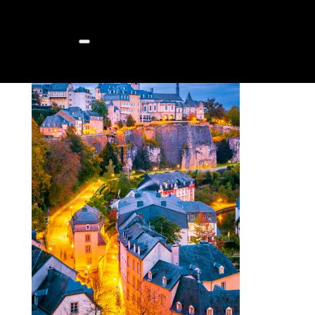
Zürich
získa
.
Dovolenky