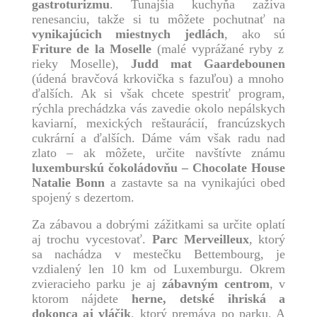
gastroturizmu
. Tunajšia kuchyňa zažíva
renesanciu, takže si tu môžete pochutnať na
vynikajúcich miestnych jedlách
, ako sú
Friture de la Moselle
(malé vyprážané ryby z
rieky Moselle),
Judd mat Gaardebounen
(údená bravčová krkovička s fazuľou) a mnoho
ďalších. Ak si však chcete spestriť program,
rýchla prechádzka vás zavedie okolo nepálskych
kaviarní, mexických reštaurácií, francúzskych
cukrární a ďalších. Dáme vám však radu nad
zlato – ak môžete, určite navštívte známu
luxemburskú čokoládovňu – Chocolate House
Natalie Bonn
a zastavte sa na vynikajúci obed
spojený s dezertom.
Za zábavou a dobrými zážitkami sa určite oplatí
aj trochu vycestovať.
Parc Merveilleux
, ktorý
sa nachádza v mestečku Bettembourg, je
vzdialený len 10 km od Luxemburgu. Okrem
zvieracieho parku je aj
zábavným centrom
, v
ktorom nájdete
herne, detské ihriská a
dokonca aj vláčik
, ktorý premáva po parku. A