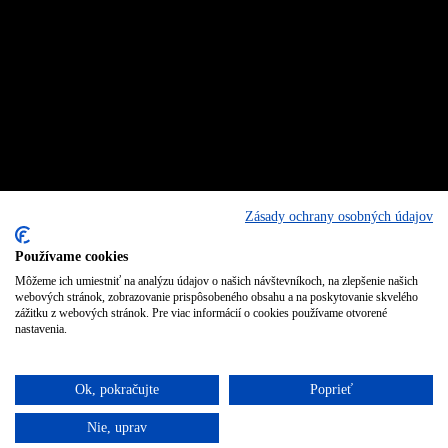
Zásady ochrany osobných údajov
Používame cookies
Môžeme ich umiestniť na analýzu údajov o našich návštevníkoch, na zlepšenie našich
webových stránok, zobrazovanie prispôsobeného obsahu a na poskytovanie skvelého
zážitku z webových stránok. Pre viac informácií o cookies používame otvorené
nastavenia.
Ok, pokračujte
Poprieť
Nie, uprav