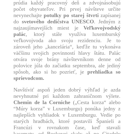
prúdia každý pracovný deň a zdvojnásobujú
počet obyvateľov. Pri prvej návšteve určite
nevynechajte
potulky po starej štvrti
zapísanej
do
svetového dedičstva UNESCO
. Jedným z
najzaujímavejších miest je
Veľkovojvodský
palác
, ktorý stále využíva luxemburský
veľkovojvoda ako svoju rezidenciu. Je to
zároveň jeho „kancelária“, keďže tu vykonáva
väčšinu svojich povinností hlavy štátu. Palác
otvára svoje brány návštevníkom denne od
polovice júla do začiatku septembra, ale jediný
spôsob, ako si ho pozrieť, je
prehliadka so
sprievodcom.
Navštíviť aspoň jeden dobrý výhľad je azda
nevyhnutné pri každom zahraničnom výlete.
Chemin de la Corniche
(„Cesta korza“ alebo
“Múry korza” v Luxemburgu) ponúka jedny z
najlepších vyhliadok v Luxemburgu. Vedie po
starých hradbách, ktoré postavili Španieli a
Francúzi v rovnakom čase, keď stavali
kasematy, od Bockovej skaly až po Citadelu