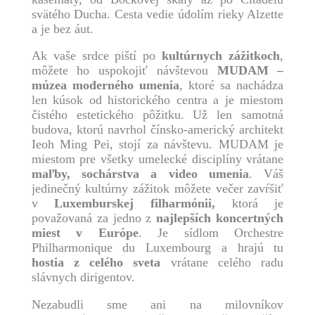
svätého Ducha. Cesta vedie údolím rieky Alzette
a je bez áut.
Ak vaše srdce piští po
kultúrnych zážitkoch
,
môžete ho uspokojiť návštevou
MUDAM –
múzea moderného umenia
, ktoré sa nachádza
len kúsok od historického centra a je miestom
čistého estetického pôžitku. Už len samotná
budova, ktorú navrhol čínsko-americký architekt
Ieoh Ming Pei, stojí za návštevu. MUDAM je
miestom pre všetky umelecké disciplíny vrátane
maľby, sochárstva a video umenia
. Váš
jedinečný kultúrny zážitok môžete večer zavŕšiť
v
Luxemburskej filharmónii,
ktorá je
považovaná za jedno z
najlepších koncertných
miest v Európe
. Je sídlom Orchestre
Philharmonique du Luxembourg a hrajú tu
hostia z celého sveta
vrátane celého radu
slávnych dirigentov.
Nezabudli sme ani na milovníkov