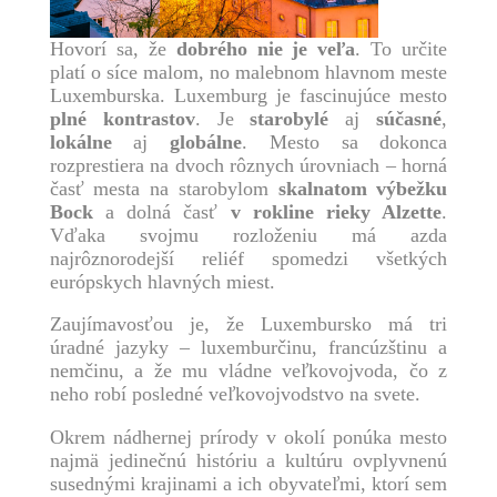
Hovorí sa, že
dobrého nie je veľa
. To určite
platí o síce malom, no malebnom hlavnom meste
Luxemburska. Luxemburg je fascinujúce mesto
plné kontrastov
. Je
starobylé
aj
súčasné
,
lokálne
aj
globálne
. Mesto sa dokonca
rozprestiera na dvoch rôznych úrovniach – horná
časť mesta na starobylom
skalnatom výbežku
Bock
a dolná časť
v rokline rieky Alzette
.
Vďaka svojmu rozloženiu má azda
najrôznorodejší reliéf spomedzi všetkých
európskych hlavných miest.
Zaujímavosťou je, že Luxembursko má tri
úradné jazyky – luxemburčinu, francúzštinu a
nemčinu, a že mu vládne veľkovojvoda, čo z
neho robí posledné veľkovojvodstvo na svete.
Okrem nádhernej prírody v okolí ponúka mesto
najmä jedinečnú históriu a kultúru ovplyvnenú
susednými krajinami a ich obyvateľmi, ktorí sem