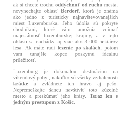
ak si chcete trochu
oddýchnuť od ruchu
mesta,
nevynechajte oblasť
Berdorf
, ktorá je známa
ako jedno z turisticky najnavštevovanejších
miest Luxemburska. Jeho údolia sú pokryté
chodníkmi, ktoré vám umožnia vnímať
majestátnosť luxemburskej krajiny, a v tejto
oblasti sa nachádza aj viac ako 3 000 hektárov
lesa. Ak máte radi
lezenie po skalách
, potom
vám tunajšie kopce poskytnú ideálnu
príležitosť.
Luxemburg je dokonalou destináciou na
víkendový pobyt, nakoľko sú všetky vzdialenosti
krátke
a zvládnete ich hravo aj pešo.
Nepremeškajte šancu navštíviť toto kúzelné
mesto a preskúmať jeho krásy.
Teraz len s
jedným prestupom z Košíc.