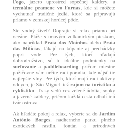
Fogo
, jazero uprostred sopečnej kaldery, a
termálne pramene vo Furnas
, kde si môžete
vychutnať tradičné jedlá, ktoré sa pripravujú
priamo v zemskej horúcej pôde.
Ste vodný živel? Doprajte si relax priamo pri
oceáne. Pláže s tmavým vulkanickým pieskom,
ako napríklad
Praia dos Moinhos
alebo
Praia
das Milícias
, lákajú na kúpanie aj prechádzky
popri vode. Pre tých, ktorí hľadajú
dobrodružstvo, sú tu ideálne podmienky na
surfovanie
a
paddleboarding
, pričom miestne
požičovne vám určite radi poradia, kde nájsť tie
najlepšie vlny. Pre tých, ktorí majú radi aktívny
oddych, je São Miguel tiež
rajom na turistiku a
cyklistiku
. Trasy vedú cez zelené údolia, sopky
a jazerné kaldery, pričom každá cesta odhalí inú
tvár ostrova.
Ak hľadáte pokoj a relax, vyberte sa do
Jardim
António Borges
, nádherného parku plného
exotických rastlín, fontán a prírodných