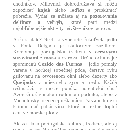
chodníkov. Milovníci dobrodružstva si môžu
zapožičať
kajak
alebo
loďku
a preskúmať
pobrežie. Vydať sa môžete aj na
pozorovanie
delfínov a veľrýb
, ktoré patrí medzi
najobľúbenejšie aktivity návštevníkov ostrova.
A čo si dáte? Nech si vyberiete čokoľvek, jedlo
v Ponta Delgada je skutočným zážitkom.
Kombinuje portugalskú tradíciu s
čerstvými
surovinami z mora
a ostrova. Určite ochutnajte
spomínanú
Cozido das Furnas
– jedlo pomaly
varené v horúcej sopečnej pôde, čerstvú rybu
grilovanú na otvorenom ohni alebo dezerty ako
Queijadas
z miestneho syra a medu. Každá
reštaurácia v meste ponúka autentickú chuť
Azor, či už v malom rodinnom podniku, alebo v
Michelinsky ocenenej reštaurácii. Nezabudnite si
k tomu dať pohár vína, ktorý perfektne doplní
čerstvé morské plody.
Ak vás láka portugalská kultúra, tradície, ale aj
sopky, oceán či termálne pramene, vydajte sa na