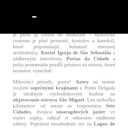
Zürich
už čaká na vás.
Dovolenky
Mesto bolo oficiálne založené v
15. storočí
, no
jeho história siaha hlbšie, až do čias
portugalských objaviteľov
. Prechádzka mestom
je preto aj cestou do minulosti – historické
centrum je plné pevností, kostolov a katedrál,
ktoré pripomínajú bohatosť miestnej
architektúry.
Kostol Igreja de São Sebastião
s
nádherným interiérom,
Portas da Cidade
a
pešia promenáda pozdĺž prístavu sú miesta, ktoré
nesmiete vynechať.
Milovníci prírody, pozor!
Azory
sú známe
svojimi
sopečnými krajinami
a Ponta Delgada
je ideálnym východiskovým bodom na
objavovanie ostrova São Miguel
. Len niekoľko
kilometrov od mesta sa rozprestiera
Sete
Cidades
, dvojica
smaragdových jazier
vo
vnútri sopky, odkiaľ si odnesiete nádherné
zábery. Popritom nezabudnite ani na
Lagoa do