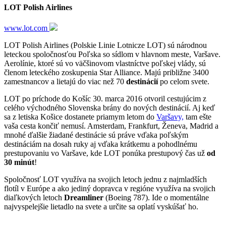
LOT Polish Airlines
www.lot.com
LOT Polish Airlines (Polskie Linie Lotnicze LOT) sú národnou
leteckou spoločnosťou Poľska so sídlom v hlavnom meste, Varšave.
Aerolínie, ktoré sú vo väčšinovom vlastníctve poľskej vlády, sú
členom leteckého zoskupenia Star Alliance. Majú približne 3400
zamestnancov a lietajú do viac než 70
destinácií
po celom svete.
LOT po príchode do Košíc 30. marca 2016 otvoril cestujúcim z
celého východného Slovenska brány do nových destinácií. Aj keď
sa z letiska Košice dostanete priamym letom do
Varšavy,
tam ešte
vaša cesta končiť nemusí. Amsterdam, Frankfurt, Ženeva, Madrid a
mnohé ďalšie žiadané destinácie sú práve vďaka poľským
destináciám na dosah ruky aj vďaka krátkemu a pohodlnému
prestupovaniu vo Varšave, kde LOT ponúka prestupový čas už
od
30 minút
!
Spoločnosť LOT využíva na svojich letoch jednu z najmladších
flotíl v Európe a ako jediný dopravca v regióne využíva na svojich
diaľkových letoch
Dreamliner
(Boeing 787). Ide o momentálne
najvyspelejšie lietadlo na svete a určite sa oplatí vyskúšať ho.