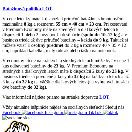
Batožinová politika LOT
V cene letenky máte k dispozícii príručnú batožinu s hmotnosťou
maximálne
8 kg
a rozmermi
55 cm × 40 cm × 23 cm
. Pri cestovaní
v Premium Economy máte na stredných a diaľkových letoch k
dispozícii 1 alebo 2 kusy podľa destinácie (
spolu do 10–12 kg
) a v
business triede až dve príručné batožiny – každá
do 9 kg
. Taktiež si
môžete vziať
1 osobný predmet
do 2 kg a rozmerov 40 × 35 × 12
cm, napríklad kabelku, malý ruksak alebo tašku na notebook.
V economy triede na krátkych a stredných letoch môže byť v cene 1
kus odbavenej batožiny
do 23 kg
. V Premium Economy na
stredných a diaľkových letoch máte k dispozícii 2 kusy
do 23 kg
. V
business triede sú povolené 2 kusy
do 32 kg
na krátkych letoch a až
3 kusy
do 32 kg
na väčšine diaľkových letov (na vybraných trasách
dve batožiny
do 32 kg
).
Viac informácií nájdete priamo na stránke dopravcu
LOT
.
Vždy aktuálne inšpirácie nájdeš na sociálnych sieťach!
Sleduj nás
Facebook
Instagram
TikTok